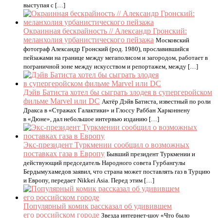
выступая с […]
Окраинная бескрайность // Александр Гронский:
меланхолия урбанистического пейзажа
Московский
фотограф Александр Гронский (род. 1980), прославившийся
пейзажами на границе между мегаполисом и загородом, работает в
пограничной зоне между искусством и репортажем, между […]
Дэйв Батиста хотел бы сыграть злодея в супергеройском
фильме Marvel или DC
Актёр Дэйв Батиста, известный по роли
Дракса в «Стражах Галактики» и Глоссу Раббан Харконнену
в «Дюне», дал небольшое интервью изданию […]
Экс-президент Туркмении сообщил о возможных
поставках газа в Европу
Бывший президент Туркмении и
действующий председатель Народного совета Гурбангулы
Бердымухамедов заявил, что страна может поставлять газ в Турцию
и Европу, передает Nikkei Asia. Перед этим […]
Популярный комик рассказал об удивившем
его российском городе
Звезда интернет-шоу «Что было