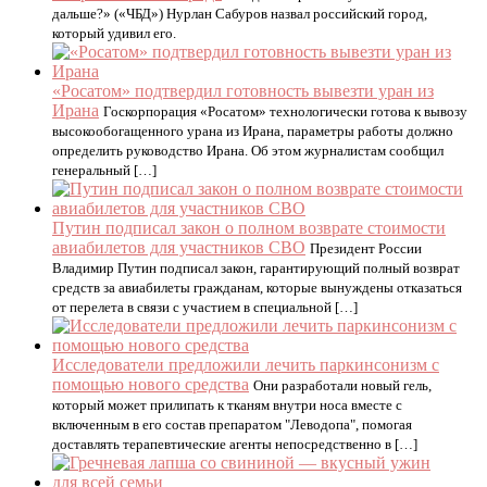
дальше?» («ЧБД») Нурлан Сабуров назвал российский город,
который удивил его.
«Росатом» подтвердил готовность вывезти уран из
Ирана
Госкорпорация «Росатом» технологически готова к вывозу
высокообогащенного урана из Ирана, параметры работы должно
определить руководство Ирана. Об этом журналистам сообщил
генеральный […]
Путин подписал закон о полном возврате стоимости
авиабилетов для участников СВО
Президент России
Владимир Путин подписал закон, гарантирующий полный возврат
средств за авиабилеты гражданам, которые вынуждены отказаться
от перелета в связи с участием в специальной […]
Исследователи предложили лечить паркинсонизм с
помощью нового средства
Они разработали новый гель,
который может прилипать к тканям внутри носа вместе с
включенным в его состав препаратом "Леводопа", помогая
доставлять терапевтические агенты непосредственно в […]