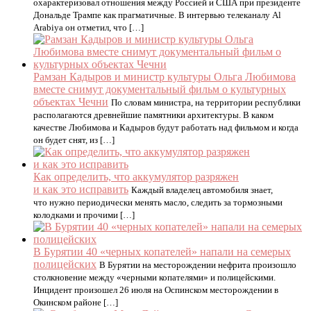
охарактеризовал отношения между Россией и США при президенте
Дональде Трампе как прагматичные. В интервью телеканалу Al
Arabiya он отметил, что […]
Рамзан Кадыров и министр культуры Ольга Любимова
вместе снимут документальный фильм о культурных
объектах Чечни
По словам министра, на территории республики
располагаются древнейшие памятники архитектуры. В каком
качестве Любимова и Кадыров будут работать над фильмом и когда
он будет снят, из […]
Как определить, что аккумулятор разряжен
и как это исправить
Каждый владелец автомобиля знает,
что нужно периодически менять масло, следить за тормозными
колодками и прочими […]
В Бурятии 40 «черных копателей» напали на семерых
полицейских
В Бурятии на месторождении нефрита произошло
столкновение между «черными копателями» и полицейскими.
Инцидент произошел 26 июля на Оспинском месторождении в
Окинском районе […]