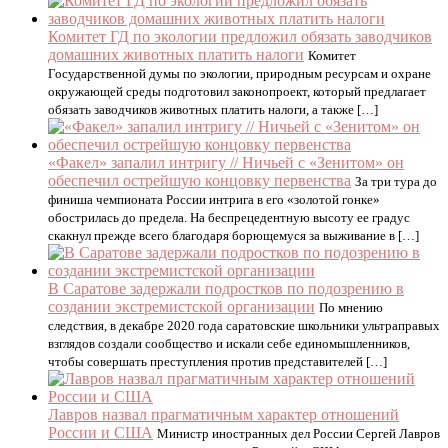
Комитет ГД по экологии предложил обязать заводчиков
домашних животных платить налоги
Комитет
Государственной думы по экологии, природным ресурсам и охране
окружающей среды подготовил законопроект, который предлагает
обязать заводчиков животных платить налоги, а также […]
«Факел» запалил интригу // Ничьей с «Зенитом» он
обеспечил острейшую концовку первенства
За три тура до
финиша чемпионата России интрига в его «золотой гонке»
обострилась до предела. На беспрецедентную высоту ее градус
скакнул прежде всего благодаря борющемуся за выживание в […]
В Саратове задержали подростков по подозрению в
создании экстремистской организации
По мнению
следствия, в декабре 2020 года саратовские школьники ультраправых
взглядов создали сообщество и искали себе единомышленников,
чтобы совершать преступления против представителей […]
Лавров назвал прагматичным характер отношений
России и США
Министр иностранных дел России Сергей Лавров