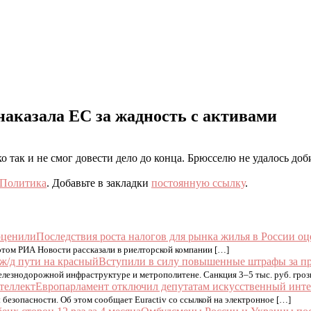
наказала EC за жадность с активами
 так и не смог довести дело до конца. Брюсселю не удалось доб
Политика
. Добавьте в закладки
постоянную ссылку
.
Последствия роста налогов для рынка жилья в России о
этом РИА Новости рассказали в риелторской компании […]
Вступили в силу повышенные штрафы за про
лезнодорожной инфраструктуре и метрополитене. Санкция 3–5 тыс. руб. гроз
Европарламент отключил депутатам искусственный инте
 безопасности. Об этом сообщает Euractiv со ссылкой на электронное […]