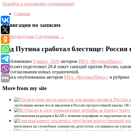
Перейти к основному содержимому
Главная
Навигация по записям
←
Предыдущая
Следующая
→
Ход Путина сработал блестяще: Россия 
Опубликовано
9 марта, 2026
автором
РИА «ФедералПресс»
Евросоюз подготовил 20-й пакет санкций против России, однако
для согласования новых ограничений.
Запись опубликована автором
РИА «ФедералПресс»
в рубрике
More from my site
экспозиции жилья после введения в России прогрессивной шкалы. Об 
обновленная редакция в КоАП с новыми штрафами за нарушения на же
интеллекта на служебных планшетах депутатов, сославшись на угрозы