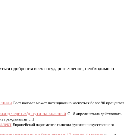
иться одобрения всех государств-членов, необходимого
ценили
Рост налогов может потенциально коснуться более 90 процентов
ход через ж/д пути на красный
С 18 апреля начала действовать
ит гражданам за […]
ллект
Европейский парламент отключил функции искусственного