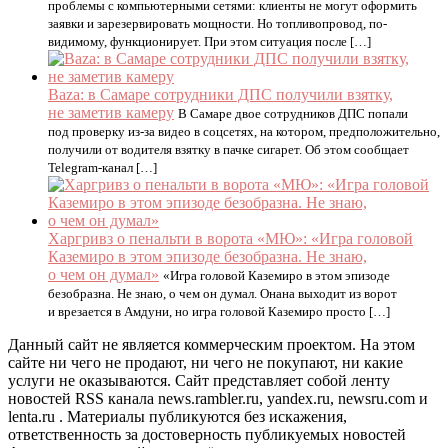
проблемы с компьютерными сетями: клиенты не могут оформить
заявки и зарезервировать мощности. Но топливопровод, по-
видимому, функционирует. При этом ситуация после […]
Baza: в Самаре сотрудники ДПС получили взятку,
не заметив камеру
В Самаре двое сотрудников ДПС попали
под проверку из-за видео в соцсетях, на котором, предположительно,
получили от водителя взятку в пачке сигарет. Об этом сообщает
Telegram-канал […]
Харгривз о пенальти в ворота «МЮ»: «Игра головой
Каземиро в этом эпизоде безобразна. Не знаю,
о чем он думал»
«Игра головой Каземиро в этом эпизоде
безобразна. Не знаю, о чем он думал. Онана выходит из ворот
и врезается в Амдуни, но игра головой Каземиро просто […]
Данный сайт не является коммерческим проектом. На этом
сайте ни чего не продают, ни чего не покупают, ни какие
услуги не оказываются. Сайт представляет собой ленту
новостей RSS канала news.rambler.ru, yandex.ru, newsru.com и
lenta.ru . Материалы публикуются без искажения,
ответственность за достоверность публикуемых новостей