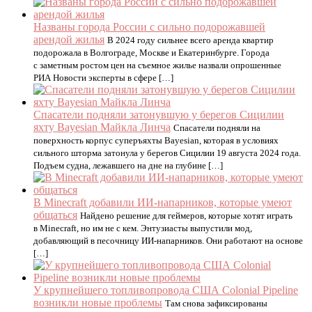
Названы города России с сильно подорожавшей
арендой жилья
В 2024 году сильнее всего аренда квартир
подорожала в Волгограде, Москве и Екатеринбурге. Города
с заметным ростом цен на съемное жилье назвали опрошенные
РИА Новости эксперты в сфере […]
Спасатели подняли затонувшую у берегов Сицилии
яхту Bayesian Майкла Линча
Спасатели подняли на
поверхность корпус суперъяхты Bayesian, которая в условиях
сильного шторма затонула у берегов Сицилии 19 августа 2024 года.
Подъем судна, лежавшего на дне на глубине […]
В Minecraft добавили ИИ-напарников, которые умеют
общаться
Найдено решение для геймеров, которые хотят играть
в Minecraft, но им не с кем. Энтузиасты выпустили мод,
добавляющий в песочницу ИИ-напарников. Они работают на основе
[…]
У крупнейшего топливопровода США Colonial Pipeline
возникли новые проблемы
Там снова зафиксированы