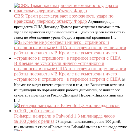
CBS: Трамп рассматривает возможность удара по
иранскому ядерному объекту Фордо
Администрация
президента США Дональда Трампа рассматривает возможность
удара по иранским ядерным объектам. Одной из целей может стать
завод по обогащению урана Фордо в иранской провинции […]
В Кремле не усмотрели ничего «странного и
страшного» в отказе США от встречи по нормализации
работы посольств // В Кремле не усмотрели ничего
«странного и страшного» в переносе встречи с США
В
Кремле не видят ничего страшного в том, что Вашингтон отложил
консультации по нормализации работы дипмиссий, заявил пресс-
секретарь президента России Дмитрий Песков. «Никаких внятных
[…]
Геймеры наиграли в Palworld 1,3 миллиарда часов
за 100 дней с релиза
28 апреля исполнилось ровно 100 дней,
как выживач в стиле «Покемонов» Palworld вышел в раннем доступе.