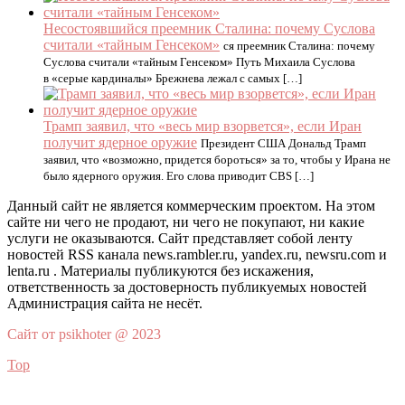
Несостоявшийся преемник Сталина: почему Суслова
считали «тайным Генсеком»
ся преемник Сталина: почему
Суслова считали «тайным Генсеком» Путь Михаила Суслова
в «серые кардиналы» Брежнева лежал с самых […]
Трамп заявил, что «весь мир взорвется», если Иран
получит ядерное оружие
Президент США Дональд Трамп
заявил, что «возможно, придется бороться» за то, чтобы у Ирана не
было ядерного оружия. Его слова приводит CBS […]
Данный сайт не является коммерческим проектом. На этом
сайте ни чего не продают, ни чего не покупают, ни какие
услуги не оказываются. Сайт представляет собой ленту
новостей RSS канала news.rambler.ru, yandex.ru, newsru.com и
lenta.ru . Материалы публикуются без искажения,
ответственность за достоверность публикуемых новостей
Администрация сайта не несёт.
Сайт от psikhoter @ 2023
Top