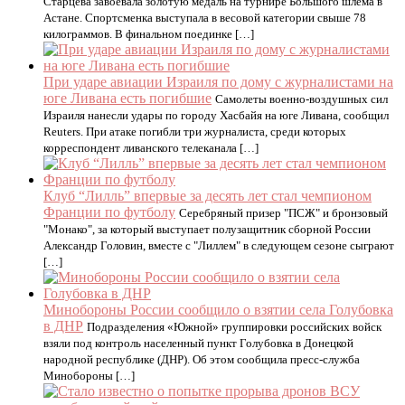
Старцева завоевала золотую медаль на турнире Большого шлема в
Астане. Спортсменка выступала в весовой категории свыше 78
килограммов. В финальном поединке […]
При ударе авиации Израиля по дому с журналистами на
юге Ливана есть погибшие
Самолеты военно-воздушных сил
Израиля нанесли удары по городу Хасбайя на юге Ливана, сообщил
Reuters. При атаке погибли три журналиста, среди которых
корреспондент ливанского телеканала […]
Клуб “Лилль” впервые за десять лет стал чемпионом
Франции по футболу
Серебряный призер "ПСЖ" и бронзовый
"Монако", за который выступает полузащитник сборной России
Александр Головин, вместе с "Лиллем" в следующем сезоне сыграют
[…]
Минобороны России сообщило о взятии села Голубовка
в ДНР
Подразделения «Южной» группировки российских войск
взяли под контроль населенный пункт Голубовка в Донецкой
народной республике (ДНР). Об этом сообщила пресс-служба
Минобороны […]