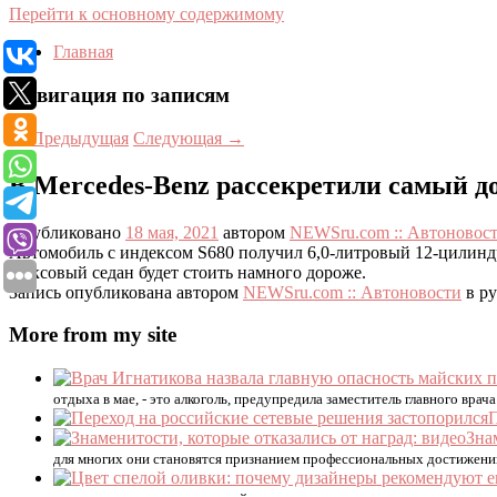
Перейти к основному содержимому
Главная
Навигация по записям
←
Предыдущая
Следующая
→
В Mercedes-Benz рассекретили самый до
Опубликовано
18 мая, 2021
автором
NEWSru.com :: Автоновос
Автомобиль с индексом S680 получил 6,0-литровый 12-цилиндр
люксовый седан будет стоить намного дороже.
Запись опубликована автором
NEWSru.com :: Автоновости
в р
More from my site
отдыха в мае, - это алкоголь, предупредила заместитель главного 
П
Зна
для многих они становятся признанием профессиональных достижени