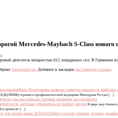
рогой Mercedes-Maybach S-Class нового
ти
овый двигатель мощностью 612 лошадиных сил. В Германии новин
убрике
Автоновости
. Добавьте в закладки
постоянную ссылку
.
Врач Игнатикова назвала главную опасность майских
врача КДЦ НМИЦ терапии и профилактической медицины Минздрава России […]
ереход на российские сетевые решения застопорился
менитости, которые отказались от наград: видео
В мире шоу-бизнеса 
й и приносят […]
Цвет спелой оливки: почему дизайн