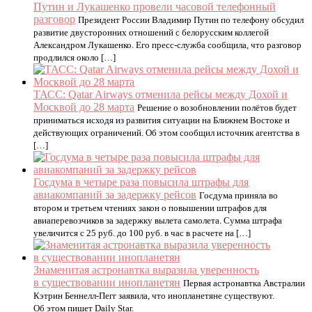
Путин и Лукашенко провели часовой телефонный
разговор
Президент России Владимир Путин по телефону обсудил
развитие двусторонних отношений с белорусским коллегой
Александром Лукашенко. Его пресс-служба сообщила, что разговор
продлился около […]
ТАСС: Qatar Airways отменила рейсы между Дохой и
Москвой до 28 марта
Решение о возобновлении полётов будет
приниматься исходя из развития ситуации на Ближнем Востоке и
действующих ограничений. Об этом сообщил источник агентства в
[…]
Госдума в четыре раза повысила штрафы для
авиакомпаний за задержку рейсов
Госдума приняла во
втором и третьем чтениях закон о повышении штрафов для
авиаперевозчиков за задержку вылета самолета. Сумма штрафа
увеличится с 25 руб. до 100 руб. в час в расчете на […]
Знаменитая астронавтка выразила уверенность
в существовании инопланетян
Первая астронавтка Австралии
Кэтрин Беннелл-Пегг заявила, что инопланетяне существуют.
Об этом пишет Daily Star.