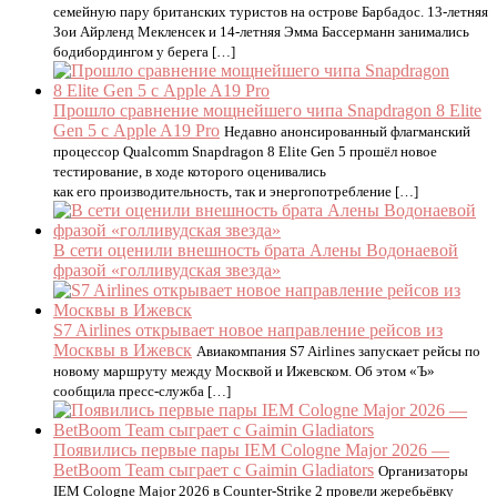
семейную пару британских туристов на острове Барбадос. 13-летняя
Зои Айрленд Мекленсек и 14-летняя Эмма Бассерманн занимались
бодибордингом у берега […]
Прошло сравнение мощнейшего чипа Snapdragon 8 Elite
Gen 5 с Apple A19 Pro
Недавно анонсированный флагманский
процессор Qualcomm Snapdragon 8 Elite Gen 5 прошёл новое
тестирование, в ходе которого оценивались
как его производительность, так и энергопотребление […]
В сети оценили внешность брата Алены Водонаевой
фразой «голливудская звезда»
S7 Airlines открывает новое направление рейсов из
Москвы в Ижевск
Авиакомпания S7 Airlines запускает рейсы по
новому маршруту между Москвой и Ижевском. Об этом «Ъ»
сообщила пресс-служба […]
Появились первые пары IEM Cologne Major 2026 —
BetBoom Team сыграет с Gaimin Gladiators
Организаторы
IEM Cologne Major 2026 в Counter-Strike 2 провели жеребьёвку