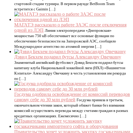
стартовой стадии турнира. В первом раунде BetBoom Team
встретится с Gaimin […]
МАГАТЭ рассказало о работе ЗАЭС после отключения
одной из ЛЭП
Линия электропередачи «Днепровская»
мощностью 750 кВ обеспечивает все основные функции по
обеспечению безопасности на Запорожской АЭС, сообщило
Международное агентство по атомной энергии […]
Дэвид Бекхем подарил бутсы Александру Овечкину
Знаменитый английский футболист Дэвид Бекхем подарил бутсы
капитану клуба Национальной хоккейной лиги (НХЛ) «Вашингтон
Кэпиталз» Александру Овечкину в честь установления им рекорда
по […]
Госдума одобрила освобождение от комиссий переводов
самому себе до 30 млн рублей
Госдума приняла в третьем,
окончательном чтении закон, который обяжет банки без взимания
комиссий осуществлять переводы между счетами граждан в разных
кредитных организациях. Ежемесячно […]
Правительство хочет усложнить закупку госзаказчиками