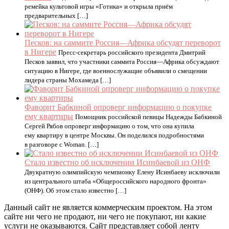
ремейка культовой игры «Готика» и открыла приём
предварительных […]
Песков: на саммите Россия—Африка обсудят переворот
в Нигере
Пресс-секретарь российского президента Дмитрий
Песков заявил, что участники саммита Россия—Африка обсуждают
ситуацию в Нигере, где военнослужащие объявили о смещении
лидера страны Мохамеда […]
Фаворит Бабкиной опроверг информацию о покупке
ему квартиры
Помощник российской певицы Надежды Бабкиной
Сергей Рябов опроверг информацию о том, что она купила
ему квартиру в центре Москвы. Он поделился подробностями
в разговоре с Woman. […]
Стало известно об исключении Исинбаевой из ОНФ
Двукратную олимпийскую чемпионку Елену Исинбаеву исключили
из центрального штаба «Общероссийского народного фронта»
(ОНФ). Об этом стало известно […]
Данный сайт не является коммерческим проектом. На этом
сайте ни чего не продают, ни чего не покупают, ни какие
услуги не оказываются. Сайт представляет собой ленту