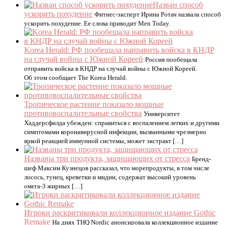
Назван способ
ускорить похудение
Фитнес-эксперт Ирина Ротач назвала способ
ускорить похудение. Ее слова приводит Men Today.
Korea Herald: РФ пообещала направить войска в КНДР
на случай войны с Южной Кореей
Россия пообещала
отправить войска в КНДР на случай войны с Южной Кореей.
Об этом сообщает The Korea Herald.
Тропическое растение показало мощные
противовоспалительные свойства
Университет
Хаддерсфилда убежден: справиться с воспалением легких и другими
симптомами коронавирусной инфекции, вызванными чрезмерно
яркой реакцией иммунной системы, может экстракт […]
Названы три продукта, защищающих от стресса
Бренд-
шеф Максим Кузнецов рассказал, что морепродукты, в том числе
лосось, тунец, креветки и мидии, содержат высокий уровень
омега-3 жирных […]
Игроки раскритиковали коллекционное издание Gothic
Remake
На днях THQ Nordic анонсировала коллекционное издание