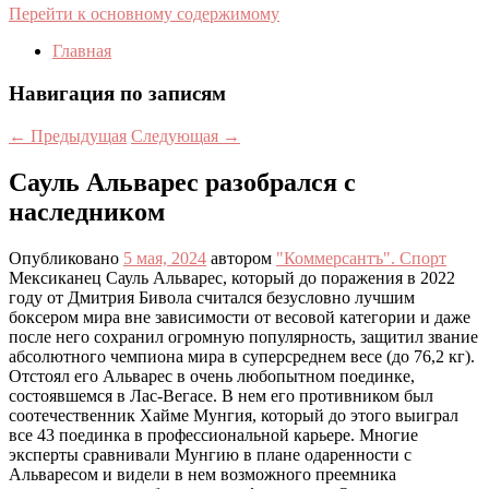
Перейти к основному содержимому
Главная
Навигация по записям
←
Предыдущая
Следующая
→
Сауль Альварес разобрался с
наследником
Опубликовано
5 мая, 2024
автором
"Коммерсантъ". Спорт
Мексиканец Сауль Альварес, который до поражения в 2022
году от Дмитрия Бивола считался безусловно лучшим
боксером мира вне зависимости от весовой категории и даже
после него сохранил огромную популярность, защитил звание
абсолютного чемпиона мира в суперсреднем весе (до 76,2 кг).
Отстоял его Альварес в очень любопытном поединке,
состоявшемся в Лас-Вегасе. В нем его противником был
соотечественник Хайме Мунгия, который до этого выиграл
все 43 поединка в профессиональной карьере. Многие
эксперты сравнивали Мунгию в плане одаренности с
Альваресом и видели в нем возможного преемника