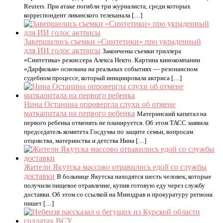
Reuters. При атаке погибли три журналиста, среди которых
корреспондент ливанского телеканала […]
Завершились съемки «Синтетики» про украденный
для ИИ голос актрисы
Закончены съемки триллера
«Синтетика» режиссера Алекса Некто. Картина кинокомпании
«Дарфильм» основана на реальных событиях — резонансном
судебном процессе, который инициировала актриса […]
Нина Останина опровергла слухи об отмене
маткапитала на первого ребенка
Материнский капитал на
первого ребенка отменять не планируется. Об этом ТАСС заявила
председатель комитета Госдумы по защите семьи, вопросам
отцовства, материнства и детства Нина […]
Жители Якутска массово отравились едой со службы
доставки
В больнице Якутска находятся шесть человек, которые
получили пищевое отравление, купив готовую еду через службу
доставки. Об этом со ссылкой на Минздрав и прокуратуру региона
пишет […]