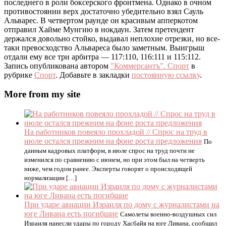
последнего в роли боксерского фронтмена. Однако в очном
противостоянии верх достаточно убедительно взял Сауль
Альварес. В четвертом раунде он красивым апперкотом
отправил Хайме Мунгию в нокдаун. Затем претендент
держался довольно стойко, выдавал неплохие отрезки, но все-
таки превосходство Альвареса было заметным. Выигрыш
отдали ему все три арбитра — 117:110, 116:111 и 115:112.
Запись опубликована автором
"Коммерсантъ". Спорт
в
рубрике
Спорт
. Добавьте в закладки
постоянную ссылку
.
More from my site
На работников повеяло прохладой // Спрос на труд в
июле остался прежним на фоне роста предложения
По
данным кадровых платформ, в июле спрос на труд почти не
изменился по сравнению с июнем, но при этом был на четверть
ниже, чем годом ранее. Эксперты говорят о происходящей
нормализации […]
При ударе авиации Израиля по дому с журналистами на
юге Ливана есть погибшие
Самолеты военно-воздушных сил
Израиля нанесли удары по городу Хасбайя на юге Ливана, сообщил