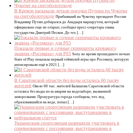
В Кремле раскрыли детали поездки Путина по Чукотке
на снегоболотоходе
Прибывший на Чукотку президент России
Владимир Путин добирался до Анадыря маршрутом, который
официально еще не открыт, сообщил пресс-секретарь главы
государства Дмитрий Песков. До тех […]
Показали первые и сочные скриншоты кровавого
экшена «Росомаха» для PS5
Sony во время прошедшего ночью
State of Play показала первый геймплей игры про Росомаху, которую
анонсировали ещё в 2021 […]
В Саратовской области без воды остались 60 тысяч
жителей
Около 60 тыс. жителей Балашова Саратовской области
остались без воды из-за аварии на водозаборе, вызванной
заморозками. Прокуратура города сообщила, что лед,
образовавшийся на воде, попал […]
Украинским спортсменам разрешили участвовать в
соревнованиях с россиянами, выступающими в