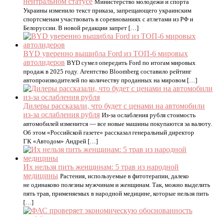
нейтральном статусе
Министерство молодежи и спорта
Украины изменило текст приказа, запрещающего украинским
спортсменам участвовать в соревнованиях с атлетами из РФ и
Белоруссии. В новой редакции запрет […]
BYD уверенно вышибла Ford из ТОП-6 мировых
автолидеров
BYD сумел опередить Ford по итогам мировых
продаж в 2025 году. Агентство Bloomberg составило рейтинг
автопроизводителей по количеству проданных на мировом […]
Дилеры рассказали, что будет с ценами на автомобили
из-за ослабления рубля
Из-за ослабления рубля стоимость
автомобилей изменится — все новые машины покупаются за валюту.
Об этом «Российской газете» рассказал генеральный директор
ГК «Автодом» Андрей […]
Их нельзя пить женщинам: 5 трав из народной
медицины
Растения, используемые в фитотерапии, далеко
не одинаково полезны мужчинам и женщинам. Так, можно выделить
пять трав, применяемых в народной медицине, которые нельзя пить
[…]