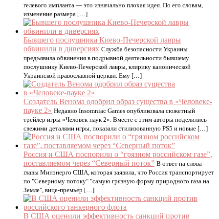
гелевого импланта — это изначально плохая идея. По его словам,
изменение размера […]
Бывшего послушника Киево-Печерской лавры
обвинили в диверсиях
Служба безопасности Украины
предъявила обвинения в подрывной деятельности бывшему
послушнику Киево-Печерской лавры, клирику канонической
Украинской православной церкви. Ему […]
Создатель Венома одобрил образ существа в «Человеке-
пауке 2»
Недавно Insomniac Games опубликовала сюжетный
трейлер игры «Человек-паук 2». Вместе с этим авторы поделились
свежими деталями игры, показали стилизованную PS5 и новые […]
Россия и США поспорили о “грязном российском газе”,
поставляемом через “Северный поток”
В ответ на слова
главы Минэнерго США, которая заявила, что Россия транспортирует
по "Северному потоку" "самую грязную форму природного газа на
Земле", вице-премьер […]
В США оценили эффективность санкций против