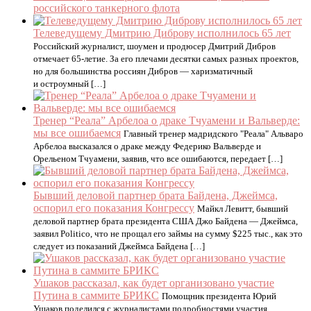
российского танкерного флота
Телеведущему Дмитрию Диброву исполнилось 65 лет
Российский журналист, шоумен и продюсер Дмитрий Дибров
отмечает 65-летие. За его плечами десятки самых разных проектов,
но для большинства россиян Дибров — харизматичный
и остроумный […]
Тренер “Реала” Арбелоа о драке Тчуамени и Вальверде:
мы все ошибаемся
Главный тренер мадридского "Реала" Альваро
Арбелоа высказался о драке между Федерико Вальверде и
Орельеном Тчуамени, заявив, что все ошибаются, передает […]
Бывший деловой партнер брата Байдена, Джеймса,
оспорил его показания Конгрессу
Майкл Левитт, бывший
деловой партнер брата президента США Джо Байдена — Джеймса,
заявил Politico, что не прощал его займы на сумму $225 тыс., как это
следует из показаний Джеймса Байдена […]
Ушаков рассказал, как будет организовано участие
Путина в саммите БРИКС
Помощник президента Юрий
Ушаков поделился с журналистами подробностями участия