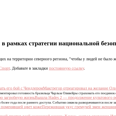
е в рамках стратегии национальной безо
х на территории северного региона, "чтобы у людей не было же
Спорт
. Добавьте в закладки
постоянную ссылку
.
Макгрегор отреагировал на желание Оли
ментировал готовность бразильца Чарльза Оливейры страховать его поединок
Вышла Hades 2 — продолжение культового р
 более года после раннего доступа. События сиквела разворачиваются после 
Пережившая укус гремучей змеи женщина