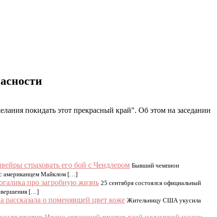
пасности
лания покидать этот прекрасный край". Об этом на заседании
вейры страховать его бой с Чендлером
Бывший чемпион
 с американцем Майклом […]
огалика про загробную жизнь
25 сентября состоялся официальный
завершения […]
 рассказала о поменявшей цвет коже
Жительницу США укусила