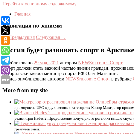
Перейти к основному содержимому
Главная
Навигация по записям
←
Предыдущая
Следующая
→
Россия будет развивать спорт в Арктик
Опубликовано
29 мая, 2021
автором
NEWSru.com :: Спорт
Спорт должен стать важной частью жизни граждан, проживающи
в Норильске заявил министр спорта РФ Олег Матыцин.
Запись опубликована автором
NEWSru.com :: Спорт
в рубрике
More from my site
промоушена UFC в двух весовых категориях Конор Макгрегор проком
релиз игры Hades 2. Продолжение популярного рогалика вышло спустя
гремучей змеи.