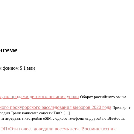
нгеме
м фондом $ 1 млн
с, но продажи детского питания упали
Оборот российского рынка
ного прокурорского расследования выборов 2020 года
Президент
один Трамп написал в соцсети Truth […]
ям передавать настройки eSIM с одного телефона на другой по Bluetooth.
«Эти голоса доводили восемь лет». Восьмиклассник