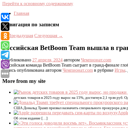
Перейти к основному содержимому
Главная
Навигация по записям
←
Предыдущая
Следующая
→
Российская BetBoom Team вышла в гран
Опубликовано
27 апреля, 2024
автором
Чемпионат.com
Российская команда BetBoom Team сыграет в гранд-финале гло
Запись опубликована автором
Чемпионат.com
в рубрике
Игры
.
More from my site
детских товаров в 2025 году вырос на 15%, достигнув 2,1 трлн руб. 
США Дональд Трамп призвал назначить специального прокурора для ра
Appl
Об этом издание […]