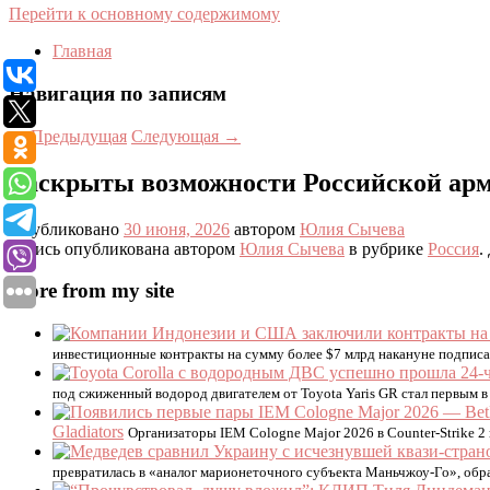
Перейти к основному содержимому
Главная
Навигация по записям
←
Предыдущая
Следующая
→
Раскрыты возможности Российской арм
Опубликовано
30 июня, 2026
автором
Юлия Сычева
Запись опубликована автором
Юлия Сычева
в рубрике
Россия
.
More from my site
инвестиционные контракты на сумму более $7 млрд накануне подпис
под сжиженный водород двигателем от Toyota Yaris GR стал первым в
Gladiators
Организаторы IEM Cologne Major 2026 в Counter-Strike 2
превратилась в «аналог марионеточного субъекта Маньчжоу-Го», обр