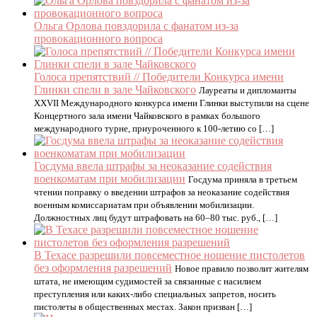
Ольга Орлова повздорила с фанатом из-за
провокационного вопроса
Голоса препятствий // Победители Конкурса имени
Глинки спели в зале Чайковского
Лауреаты и дипломанты
XXVII Международного конкурса имени Глинки выступили на сцене
Концертного зала имени Чайковского в рамках большого
международного турне, приуроченного к 100-летию со […]
Госдума ввела штрафы за неоказание содействия
военкоматам при мобилизации
Госдума приняла в третьем
чтении поправку о введении штрафов за неоказание содействия
военным комиссариатам при объявлении мобилизации.
Должностных лиц будут штрафовать на 60–80 тыс. руб., […]
В Техасе разрешили повсеместное ношение пистолетов
без оформления разрешений
Новое правило позволит жителям
штата, не имеющим судимостей за связанные с насилием
преступления или каких-либо специальных запретов, носить
пистолеты в общественных местах. Закон призван […]