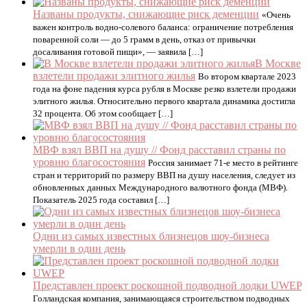
Названы продукты, снижающие риск деменции
«Очень
важен контроль водно-солевого баланса: ограничение потребления
поваренной соли — до 5 грамм в день, отказ от привычки
досаливания готовой пищи», — заявила […]
В Москве
взлетели продажи элитного жилья
Во втором квартале 2023
года на фоне падения курса рубля в Москве резко взлетели продажи
элитного жилья. Относительно первого квартала динамика достигла
32 процента. Об этом сообщает […]
МВФ взял ВВП на душу // Фонд расставил страны по
уровню благосостояния
Россия занимает 71-е место в рейтинге
стран и территорий по размеру ВВП на душу населения, следует из
обновленных данных Международного валютного фонда (МВФ).
Показатель 2025 года составил […]
Одни из самых известных близнецов шоу-бизнеса
умерли в один день
Представлен проект роскошной подводной лодки UWEP
Голландская компания, занимающаяся строительством подводных