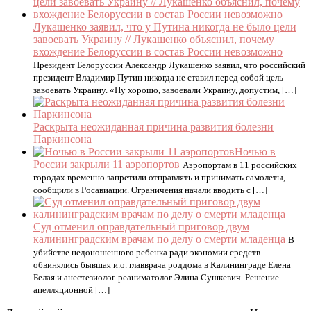
Лукашенко заявил, что у Путина никогда не было цели
завоевать Украину // Лукашенко объяснил, почему
вхождение Белоруссии в состав России невозможно
Президент Белоруссии Александр Лукашенко заявил, что российский
президент Владимир Путин никогда не ставил перед собой цель
завоевать Украину. «Ну хорошо, завоевали Украину, допустим, […]
Раскрыта неожиданная причина развития болезни
Паркинсона
Ночью в
России закрыли 11 аэропортов
Аэропортам в 11 российских
городах временно запретили отправлять и принимать самолеты,
сообщили в Росавиации. Ограничения начали вводить с […]
Суд отменил оправдательный приговор двум
калининградским врачам по делу о смерти младенца
В
убийстве недоношенного ребенка ради экономии средств
обвинялись бывшая и.о. главврача роддома в Калининграде Елена
Белая и анестезиолог-реаниматолог Элина Сушкевич. Решение
апелляционной […]