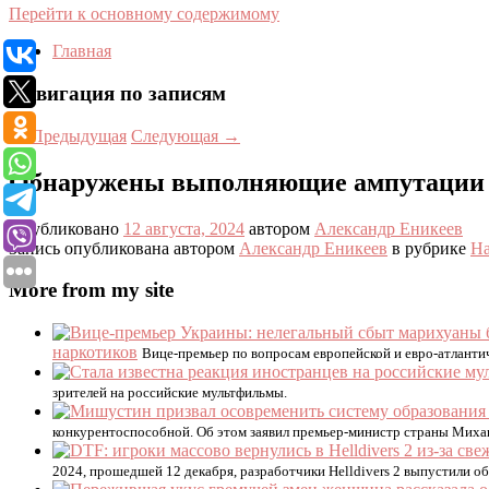
Перейти к основному содержимому
Главная
Навигация по записям
←
Предыдущая
Следующая
→
Обнаружены выполняющие ампутации 
Опубликовано
12 августа, 2024
автором
Александр Еникеев
Запись опубликована автором
Александр Еникеев
в рубрике
На
More from my site
наркотиков
Вице-премьер по вопросам европейской и евро-атланти
зрителей на российские мультфильмы.
конкурентоспособной. Об этом заявил премьер-министр страны Миха
2024, прошедшей 12 декабря, разработчики Helldivers 2 выпустили о