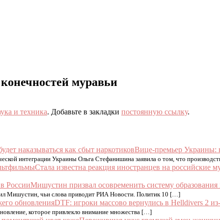
конечностей муравьи
ука и техника
. Добавьте в закладки
постоянную ссылку
.
Вице-премьер Украины: 
ческой интеграции Украины Ольга Стефанишина заявила о том, что производст
Стала известна реакция иностранцев на российские 
Мишустин призвал осовременить систему образования 
ил Мишустин, чьи слова приводит РИА Новости. Политик 10 […]
DTF: игроки массово вернулись в Helldivers 2 и
бновление, которое привлекло внимание множества […]