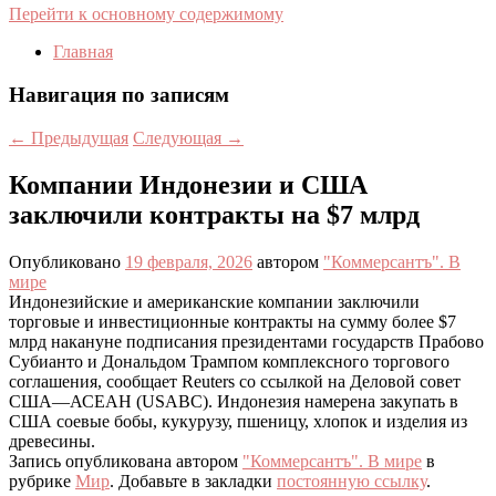
Перейти к основному содержимому
Главная
Навигация по записям
←
Предыдущая
Следующая
→
Компании Индонезии и США
заключили контракты на $7 млрд
Опубликовано
19 февраля, 2026
автором
"Коммерсантъ". В
мире
Индонезийские и американские компании заключили
торговые и инвестиционные контракты на сумму более $7
млрд накануне подписания президентами государств Прабово
Субианто и Дональдом Трампом комплексного торгового
соглашения, сообщает Reuters со ссылкой на Деловой совет
США—АСЕАН (USABC). Индонезия намерена закупать в
США соевые бобы, кукурузу, пшеницу, хлопок и изделия из
древесины.
Запись опубликована автором
"Коммерсантъ". В мире
в
рубрике
Мир
. Добавьте в закладки
постоянную ссылку
.