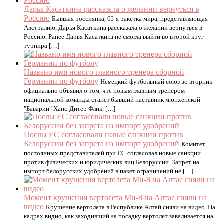
Дарья Касаткина рассказала о желании вернуться в
Россию
Бывшая россиянка, 66-я ракетка мира, представляющая
Австралию, Дарья Касаткина рассказала о желании вернуться в
Россию. Ранее Дарья Касаткина не смогла выйти во второй круг
турнира […]
Названо имя нового главного тренера сборной
Германии по футболу
Немецкий футбольный союз во вторник
официально объявил о том, что новым главным тренером
национальной команды станет бывший наставник мюнхенской
"Баварии" Ханс-Дитер Флик. […]
Послы ЕС согласовали новые санкции против
Белоруссии без запрета на импорт удобрений
Комитет
постоянных представителей при ЕС согласовал новые санкции
против физических и юридических лиц Белоруссии. Запрет на
импорт белорусских удобрений в пакет ограничений не […]
Момент крушения вертолета Ми-8 на Алтае сняли на
видео
Крушение вертолета в Республике Алтай сняли на видео. На
кадрах видно, как заходивший на посадку вертолет заваливается на