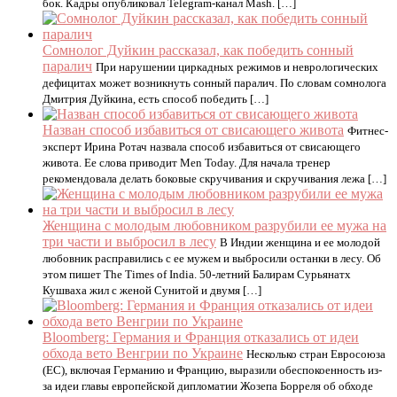
бок. Кадры опубликовал Telegram-канал Mash. […]
Сомнолог Дуйкин рассказал, как победить сонный
паралич
При нарушении циркадных режимов и неврологических
дефицитах может возникнуть сонный паралич. По словам сомнолога
Дмитрия Дуйкина, есть способ победить […]
Назван способ избавиться от свисающего живота
Фитнес-
эксперт Ирина Ротач назвала способ избавиться от свисающего
живота. Ее слова приводит Men Today. Для начала тренер
рекомендовала делать боковые скручивания и скручивания лежа […]
Женщина с молодым любовником разрубили ее мужа на
три части и выбросил в лесу
В Индии женщина и ее молодой
любовник расправились с ее мужем и выбросили останки в лесу. Об
этом пишет The Times of India. 50-летний Балирам Сурьянатх
Кушваха жил с женой Сунитой и двумя […]
Bloomberg: Германия и Франция отказались от идеи
обхода вето Венгрии по Украине
Несколько стран Евросоюза
(ЕС), включая Германию и Францию, выразили обеспокоенность из-
за идеи главы европейской дипломатии Жозепа Борреля об обходе