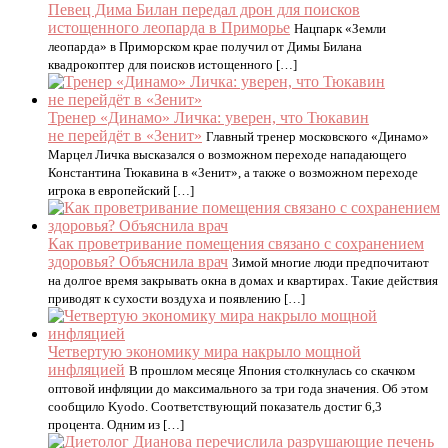
Певец Дима Билан передал дрон для поисков
истощенного леопарда в Приморье
Нацпарк «Земли
леопарда» в Приморском крае получил от Димы Билана
квадрокоптер для поисков истощенного […]
Тренер «Динамо» Личка: уверен, что Тюкавин
не перейдёт в «Зенит»
Главный тренер московского «Динамо»
Марцел Личка высказался о возможном переходе нападающего
Константина Тюкавина в «Зенит», а также о возможном переходе
игрока в европейский […]
Как проветривание помещения связано с сохранением
здоровья? Объяснила врач
Зимой многие люди предпочитают
на долгое время закрывать окна в домах и квартирах. Такие действия
приводят к сухости воздуха и появлению […]
Четвертую экономику мира накрыло мощной
инфляцией
В прошлом месяце Япония столкнулась со скачком
оптовой инфляции до максимального за три года значения. Об этом
сообщило Kyodo. Соответствующий показатель достиг 6,3
процента. Одним из […]