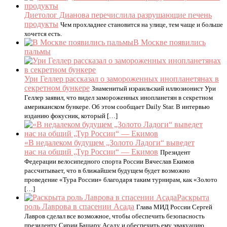
Диетолог Дианова перечислила разрушающие печень
продукты
Чем прохладнее становится на улице, тем чаще и больше
хочется есть.
В Москве появились
пальмы
Ури Геллер рассказал о замороженных инопланетянах в
секретном бункере
Знаменитый израильский иллюзионист Ури
Геллер заявил, что видел замороженных инопланетян в секретном
американском бункере. Об этом сообщает Daily Star. В интервью
изданию фокусник, который […]
«В недалеком будущем „Золото Ладоги“ выведет
нас на общий „Тур России“ — Екимов
Президент
Федерации велосипедного спорта России Вячеслав Екимов
рассчитывает, что в ближайшем будущем будет возможно
проведение «Тура России» благодаря таким турнирам, как «Золото
[…]
Раскрыта
роль Лаврова в спасении Асада
Глава МИД России Сергей
Лавров сделал все возможное, чтобы обеспечить безопасность
президенту Сирии Башару Асаду и обеспечить ему эвакуацию