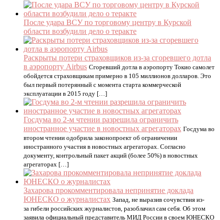
После удара ВСУ по торговому центру в Курской
области возбудили дело о теракте
Раскрыты потери страховщиков из-за сгоревшего дотла
в аэропорту Airbus
Сгоревший дотла в аэропорту Токио самолет
обойдется страховщикам примерно в 105 миллионов долларов. Это
был первый потерянный с момента старта коммерческой
эксплуатации в 2015 году […]
Госдума во 2-м чтении разрешила ограничить
иностранное участие в новостных агрегаторах
Госдума во
втором чтении одобрила законопроект об ограничении
иностранного участия в новостных агрегаторах. Согласно
документу, контрольный пакет акций (более 50%) в новостных
агрегаторах […]
Захарова прокомментировала непринятие доклада
ЮНЕСКО о журналистах
Запад, не выразив сочувствия из-
за гибели российских журналистов, разоблачил сам себя. Об этом
заявила официальный представитель МИД России в своем ЮНЕСКО