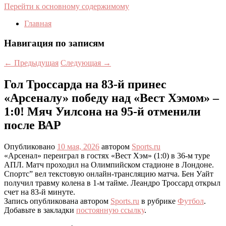
Перейти к основному содержимому
Главная
Навигация по записям
←
Предыдущая
Следующая
→
Гол Троссарда на 83-й принес
«Арсеналу» победу над «Вест Хэмом» –
1:0! Мяч Уилсона на 95-й отменили
после ВАР
Опубликовано
10 мая, 2026
автором
Sports.ru
«Арсенал» переиграл в гостях «Вест Хэм» (1:0) в 36-м туре
АПЛ. Матч проходил на Олимпийском стадионе в Лондоне.
Спортс” вел текстовую онлайн-трансляцию матча. Бен Уайт
получил травму колена в 1-м тайме. Леандро Троссард открыл
счет на 83-й минуте.
Запись опубликована автором
Sports.ru
в рубрике
Футбол
.
Добавьте в закладки
постоянную ссылку
.