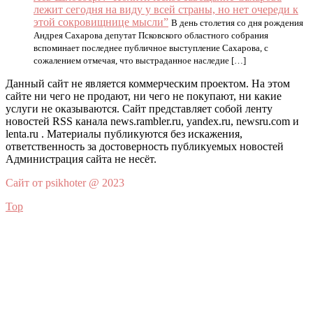
лежит сегодня на виду у всей страны, но нет очереди к
этой сокровищнице мысли”
В день столетия со дня рождения
Андрея Сахарова депутат Псковского областного собрания
вспоминает последнее публичное выступление Сахарова, с
сожалением отмечая, что выстраданное наследие […]
Данный сайт не является коммерческим проектом. На этом
сайте ни чего не продают, ни чего не покупают, ни какие
услуги не оказываются. Сайт представляет собой ленту
новостей RSS канала news.rambler.ru, yandex.ru, newsru.com и
lenta.ru . Материалы публикуются без искажения,
ответственность за достоверность публикуемых новостей
Администрация сайта не несёт.
Сайт от psikhoter @ 2023
Top