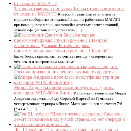
Захарова заявила о попытках Киева отвлечь внимание
от атаки на МАГАТЭ
Киевский режим пытается отвлечь
мировое сообщество от недавней атаки на работников МАГАТЭ
при помощи резолюции, касающейся атомных электростанций,
заявила официальный представитель […]
Баскетболит Джимми Батлер впервые
прокомментировал слухи о романе с Шакирой
Баскетболист признался, что считает певицу «невероятным
человеком и невероятным талантом».
Россиян призвали не спешить закрывать кредиты
Мирра Андреева пробилась в полуфинал турнира
категории WTA-500 в Линце
Российская теннисистка Мирра
Андреева одержала победу Сораной Кырстей из Румынии в
четвертьфинале турнира в Линце. Матч закончился со счетом 7:6
(7:4), 4:6, […]
Лев Шлосберг: “Политическое завещание Сахарова