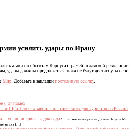
рмии усилить удары по Ирану
илить атаки по объектам Корпуса стражей исламской революции
ам, удары должны продолжаться, пока не будут достигнуты осн
ке
Мир
. Добавьте в закладки
постоянную ссылку
.
оны от помех
Шри-Ланка отменила платные визы для туристов из России
ota упали впервые за два года
Японский автопроизводитель Toyota Mot
ые за два […]