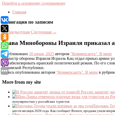
Перейти к основному содержимому
Главная
Навигация по записям
←
Предыдущая
Следующая
→
Глава Минобороны Израиля приказал а
Опубликовано
20 июня, 2025
автором
"Коммерсантъ". В мире
Министр обороны Израиля Исраэль Кац отдал приказ армии ус
дестабилизировать иранский политический режим. По его слов
Исламской Республики.
Запись опубликована автором
"Коммерсантъ". В мире
в рубри
More from my site
В России защитят др
популярностью у российских туристов.
Продажи Toy
шести месяцев 2026 года. Как сообщает Reuters, продажи упали вперв