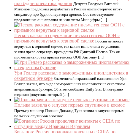
про будни оператора дронов
Депутат Госдумы Виталий
Милонов предложил разработать в России компьютерную игру-
симулятор про будни оператора дронов. Соответствующее
предложение он направил на имя главы Минцифры […]
Песков раскрыл содержание письма генсека ООН с
призывом вернуться к зерновой сделке
Россия не может
вернуться к зерновой сделке, так как не выполнены ее условия,
заявил пресс-секретарь президента РФ Дмитрий Песков. Так он
прокомментировал призыв генсека ООН Антониу […]
Ури Геллер рассказал о замороженных инопланетянах в
секретном бункере
Знаменитый израильский иллюзионист Ури
Геллер заявил, что видел замороженных инопланетян в секретном
американском бункере. Об этом сообщает Daily Star. В интервью
изданию фокусник, который […]
Польша заявила о запуске первых спутников в космос
Премьер-министр Польши Дональд Туск заявил о запуске первых
польских спутников в космос.
Богданов: Россия продолжит контакты с США по