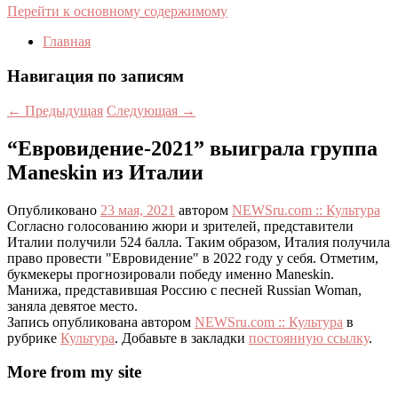
Перейти к основному содержимому
Главная
Навигация по записям
←
Предыдущая
Следующая
→
“Евровидение-2021” выиграла группа
Maneskin из Италии
Опубликовано
23 мая, 2021
автором
NEWSru.com :: Культура
Согласно голосованию жюри и зрителей, представители
Италии получили 524 балла. Таким образом, Италия получила
право провести "Евровидение" в 2022 году у себя. Отметим,
букмекеры прогнозировали победу именно Maneskin.
Манижа, представившая Россию с песней Russian Woman,
заняла девятое место.
Запись опубликована автором
NEWSru.com :: Культура
в
рубрике
Культура
. Добавьте в закладки
постоянную ссылку
.
More from my site