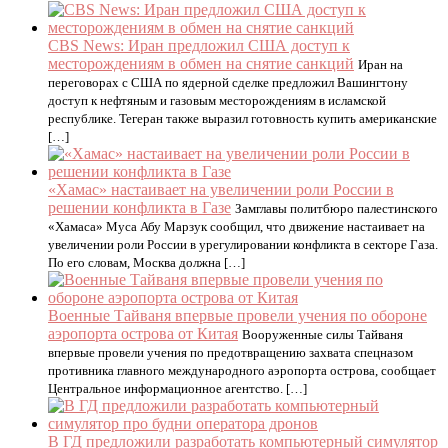
CBS News: Иран предложил США доступ к
месторождениям в обмен на снятие санкций
Иран на
переговорах с США по ядерной сделке предложил Вашингтону
доступ к нефтяным и газовым месторождениям в исламской
республике. Тегеран также выразил готовность купить американские
[…]
«Хамас» настаивает на увеличении роли России в
решении конфликта в Газе
Замглавы политбюро палестинского
«Хамаса» Муса Абу Марзук сообщил, что движение настаивает на
увеличении роли России в урегулировании конфликта в секторе Газа.
По его словам, Москва должна […]
Военные Тайваня впервые провели учения по обороне
аэропорта острова от Китая
Вооруженные силы Тайваня
впервые провели учения по предотвращению захвата спецназом
противника главного международного аэропорта острова, сообщает
Центральное информационное агентство. […]
В ГД предложили разработать компьютерный симулятор