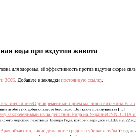
ная вода при вздутии живота
езна для здоровья, её эффективность против вздутия скорее св
ти ЗОЖ
. Добавьте в закладки
постоянную ссылку
.
Одновременный приём магния и витамина В12 сд
нимать обе этих добавки вместе безопасно. Вот какие преимущества […]
CNN: США опа
анского морского пехотинца Тревора Рида, который вернулся в США в 2022 год
Врач объяснил, какие домашние средства убивают зубы
Тренд на 