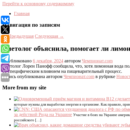
Перейти к основному содержимому
Главная
Навигация по записям
←
Предыдущая
Следующая
→
Диетолог объяснила, помогает ли лимон
Опубликовано
6 декабря, 2024
автором
Чемпионат.com
Диетолог Лорен Панофф сообщила, что, хотя лимонная вода пол
то специфическим влиянием на пищеварительный процесс.
Запись опубликована автором
Чемпионат.com
в рубрике
Новос
More from my site
которые нужны для выработки энергии в организме. Как правило, при
за действий Рида на Украине
Участие в боях на Украине америк
российского […]