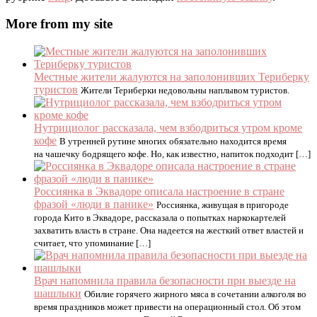
More from my site
Местные жители жалуются на заполонивших Териберку
туристов
Жители Териберки недовольны наплывом туристов.
Нутрициолог рассказала, чем взбодриться утром кроме
кофе
В утренней рутине многих обязательно находится время
на чашечку бодрящего кофе. Но, как известно, напиток подходит […]
Россиянка в Эквадоре описала настроение в стране
фразой «люди в панике»
Россиянка, живущая в пригороде
города Кито в Эквадоре, рассказала о попытках наркокартелей
захватить власть в стране. Она надеется на жесткий ответ властей и
считает, что упоминание […]
Врач напомнила правила безопасности при выезде на
шашлыки
Обилие горячего жирного мяса в сочетании алкоголя во
время праздников может привести на операционный стол. Об этом