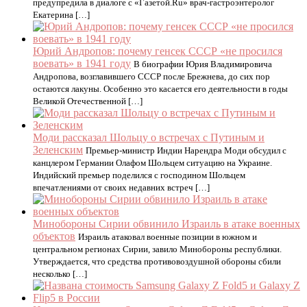
предупредила в диалоге с «Газетой.Ru» врач-гастроэнтеролог
Екатерина […]
Юрий Андропов: почему генсек СССР «не просился
воевать» в 1941 году
В биографии Юрия Владимировича
Андропова, возглавившего СССР после Брежнева, до сих пор
остаются лакуны. Особенно это касается его деятельности в годы
Великой Отечественной […]
Моди рассказал Шольцу о встречах с Путиным и
Зеленским
Премьер-министр Индии Нарендра Моди обсудил с
канцлером Германии Олафом Шольцем ситуацию на Украине.
Индийский премьер поделился с господином Шольцем
впечатлениями от своих недавних встреч […]
Минобороны Сирии обвинило Израиль в атаке военных
объектов
Израиль атаковал военные позиции в южном и
центральном регионах Сирии, завило Минобороны республики.
Утверждается, что средства противовоздушной обороны сбили
несколько […]