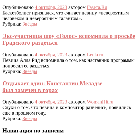
Опубликовано
4 октября, 2023
автором
Газета.Ru
Баскетболист признался, что считает певицу «невероятным
человеком и невероятным талантом».
Рубрика:
Звёзды
Экс-участница шоу «Голос» вспомнила о просьбе
Градского раздеться
Опубликовано
4 октября, 2023
автором
Lenta.ru
Певица Алла Рид вспомнила о том, как наставник программы
попросил ее раздеться.
Рубрика:
Звёзды
Отдыхает один: Константин Меладзе
был замечен в горах
Опубликовано
4 октября, 2023
автором
WomanHit.ru
Слухи о том, что певица и композитор развелись, появились
еще в прошлом году.
Рубрика:
Звёзды
Навигация по записям