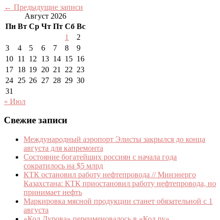
←
Предыдущие записи
Август 2026
Пн
Вт
Ср
Чт
Пт
Сб
Вс
1
2
3
4
5
6
7
8
9
10
11
12
13
14
15
16
17
18
19
20
21
22
23
24
25
26
27
28
29
30
31
« Июл
Свежие записи
Международный аэропорт Элисты закрылся до конца
августа для капремонта
Состояние богатейших россиян с начала года
сократилось на $5 млрд
КТК остановил работу нефтепровода // Минэнерго
Казахстана: КТК приостановил работу нефтепровода, но
принимает нефть
Маркировка мясной продукции станет обязательной с 1
августа
«Код Дурова» переименовалось в «Код.ру»