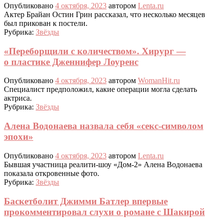
Опубликовано
4 октября, 2023
автором
Lenta.ru
Актер Брайан Остин Грин рассказал, что несколько месяцев
был прикован к постели.
Рубрика:
Звёзды
«Переборщили с количеством». Хирург —
о пластике Дженнифер Лоуренс
Опубликовано
4 октября, 2023
автором
WomanHit.ru
Специалист предположил, какие операции могла сделать
актриса.
Рубрика:
Звёзды
Алена Водонаева назвала себя «секс-символом
эпохи»
Опубликовано
4 октября, 2023
автором
Lenta.ru
Бывшая участница реалити-шоу «Дом-2» Алена Водонаева
показала откровенные фото.
Рубрика:
Звёзды
Баскетболит Джимми Батлер впервые
прокомментировал слухи о романе с Шакирой