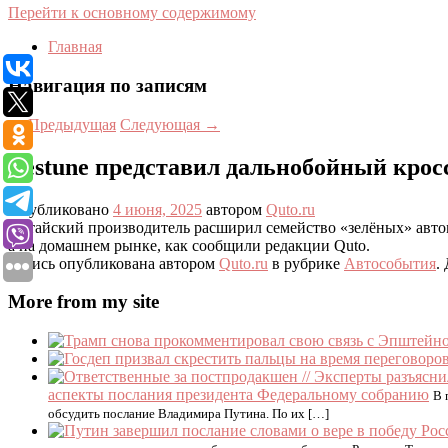
Перейти к основному содержимому
Главная
Навигация по записям
←
Предыдущая
Следующая
→
Bestune представил дальнобойный кросс
Опубликовано
4 июня, 2025
автором
Quto.ru
Китайский производитель расширил семейство «зелёных» автом
а на домашнем рынке, как сообщили редакции Quto.
Запись опубликована автором
Quto.ru
в рубрике
Автособытия
.
More from my site
аспекты послания президента Федеральному собранию
В 
обсудить послание Владимира Путина. По их […]