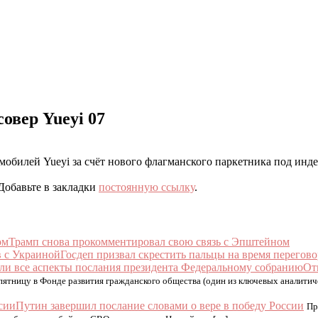
овер Yueyi 07
обилей Yueyi за счёт нового флагманского паркетника под инд
 Добавьте в закладки
постоянную ссылку
.
Трамп снова прокомментировал свою связь с Эпштейном
Госдеп призвал скрестить пальцы на время перегов
От
пятницу в Фонде развития гражданского общества (один из ключевых аналитич
Путин завершил послание словами о вере в победу России
Пр