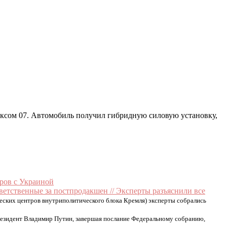
ексом 07. Автомобиль получил гибридную силовую установку,
оров с Украиной
ветственные за постпродакшен // Эксперты разъяснили все
еских центров внутриполитического блока Кремля) эксперты собрались
езидент Владимир Путин, завершая послание Федеральному собранию,