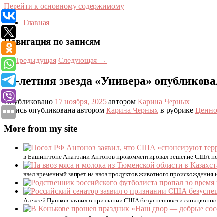
Перейти к основному содержимому
Главная
Навигация по записям
←
Предыдущая
Следующая
→
42-летняя звезда «Универа» опубликов
Опубликовано
17 ноября, 2025
автором
Карина Черных
Запись опубликована автором
Карина Черных
в рубрике
Ценно
More from my site
в Вашингтоне Анатолий Антонов прокомментировал решение США пост
ввел временный запрет на ввоз продуктов животного происхождения и
Алексей Пушков заявил о признании США безуспешности санкционной