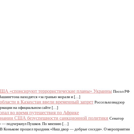
 США «спонсируют террористические планы» Украины
Посол РФ
ашингтона находятся «за гранью морали и […]
области в Казахстан ввели временный запрет
Россельхознадзор
ормации на официальном сайте […]
опал во время путешествия по Африке
ризнании США безуспешности санкционной политики
Сенатор
?» — подчеркнул Пушков. По мнению […]
В Конькове прошел праздник «Наш двор — добрые соседи». О мероприятии