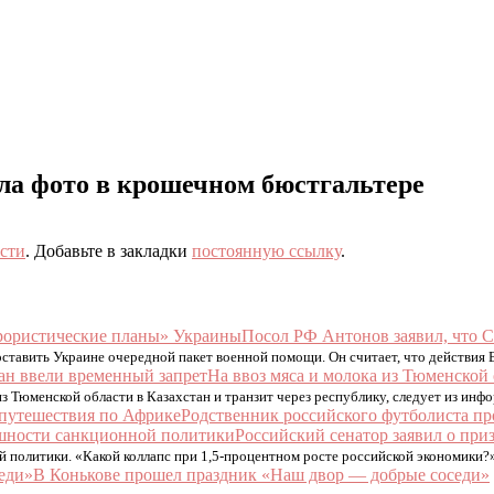
ала фото в крошечном бюстгальтере
сти
. Добавьте в закладки
постоянную ссылку
.
Посол РФ Антонов заявил, что
авить Украине очередной пакет военной помощи. Он считает, что действия В
На ввоз мяса и молока из Тюменской 
з Тюменской области в Казахстан и транзит через республику, следует из инф
Родственник российского футболиста пр
Российский сенатор заявил о п
 политики. «Какой коллапс при 1,5-процентном росте российской экономики
В Конькове прошел праздник «Наш двор — добрые соседи»